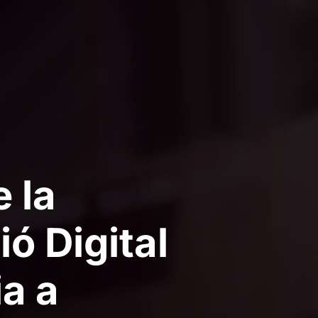
 la
ó Digital
ia a