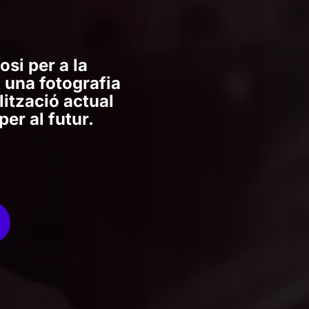
si per a la
 una fotografia
lització actual
per al futur.